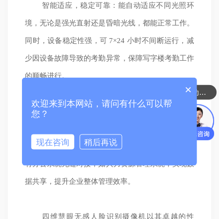
智能适应，稳定可靠：能自动适应不同光照环
境，无论是强光直射还是昏暗光线，都能正常工作。
同时，设备稳定性强，可 7×24 小时不间断运行，减
少因设备故障导致的考勤异常，保障写字楼考勤工作
的顺畅进行。
×
无感考勤、人脸自动门禁、黑名单预警、酒店陌生人系统 等...
欢迎来到本网站，请问有什么可以帮
便捷管理，无缝对接：提供简洁易用的管理后
您？
台，管理员可轻松进行员工信息录入、权限设置、考
现在咨询
稍后再说
勤数据查询与导出等操作。此外，该系统可与企业现
有办公系统无缝对接，如人力资源管理系统，实现数
据共享，提升企业整体管理效率。
四维慧眼无感人脸识别摄像机以其卓越的性