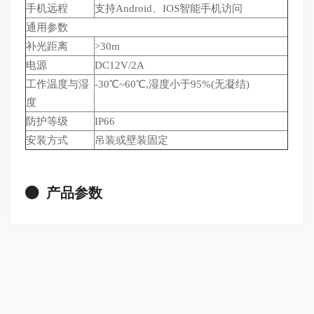
手机远程
支持Android、IOS智能手机访问
通用参数
补光距离
>30m
电源
DC12V/2A
工作温度与湿
-30℃~60℃,湿度小于95%(无凝结)
度
防护等级
IP66
安装方式
吊装或壁装固定
产品参数