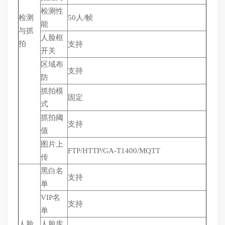
检测性
检测
50人/帧
能
与抓
人脸框
拍
支持
开关
区域布
支持
防
抓拍模
固定
式
抓拍阈
支持
值
图片上
FTP/HTTP/GA-T1400/MQTT
传
黑白名
支持
单
VIP名
支持
单
人脸
人脸库