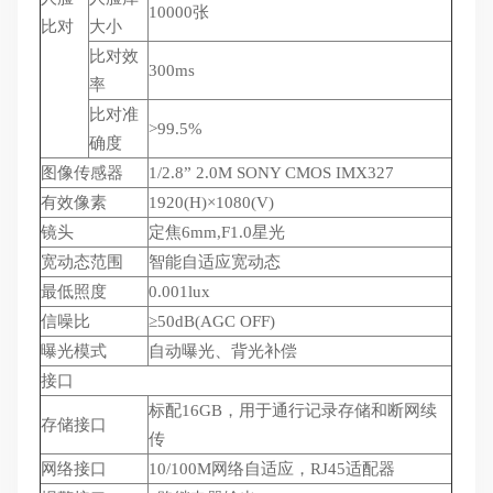
10000张
比对
大小
比对效
300ms
率
比对准
>99.5%
确度
图像传感器
1/2.8” 2.0M SONY CMOS IMX327
有效像素
1920(H)×1080(V)
镜头
定焦6mm,F1.0星光
宽动态范围
智能自适应宽动态
最低照度
0.001lux
信噪比
≥50dB(AGC OFF)
曝光模式
自动曝光、背光补偿
接口
标配16GB，用于通行记录存储和断网续
存储接口
传
网络接口
10/100M网络自适应，RJ45适配器