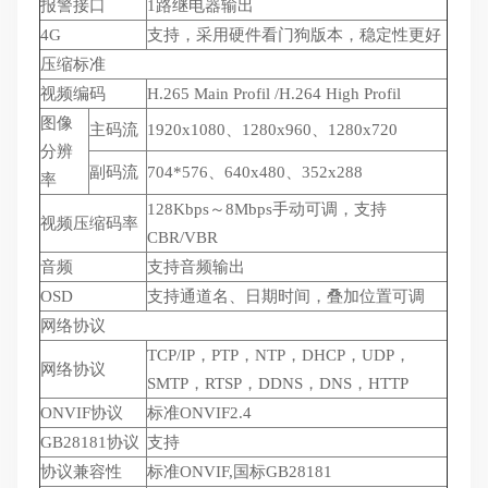
报警接口
1路继电器输出
4G
支持，采用硬件看门狗版本，稳定性更好
压缩标准
视频编码
H.265 Main Profil /H.264 High Profil
图像
主码流
1920x1080、1280x960、1280x720
分辨
副码流
704*576、640x480、352x288
率
128Kbps～8Mbps手动可调，支持
视频压缩码率
CBR/VBR
音频
支持音频输出
OSD
支持通道名、日期时间，叠加位置可调
网络协议
TCP/IP，PTP，NTP，DHCP，UDP，
网络协议
SMTP，RTSP，DDNS，DNS，HTTP
ONVIF协议
标准ONVIF2.4
GB28181协议
支持
协议兼容性
标准ONVIF,国标GB28181