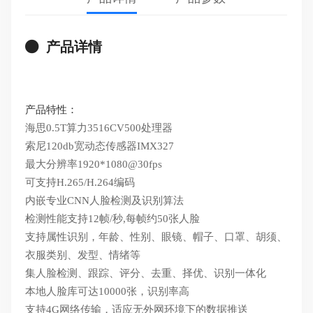
产品详情
产品特性：
海思0.5T算力3516CV500处理器
索尼120db宽动态传感器IMX327
最大分辨率1920*1080@30fps
可支持H.265/H.264编码
内嵌专业CNN人脸检测及识别算法
检测性能支持12帧/秒,每帧约50张人脸
支持属性识别，年龄、性别、眼镜、帽子、口罩、胡须、
衣服类别、发型、情绪等
集人脸检测、跟踪、评分、去重、择优、识别一体化
本地人脸库可达10000张，识别率高
支持4G网络传输，适应无外网环境下的数据推送