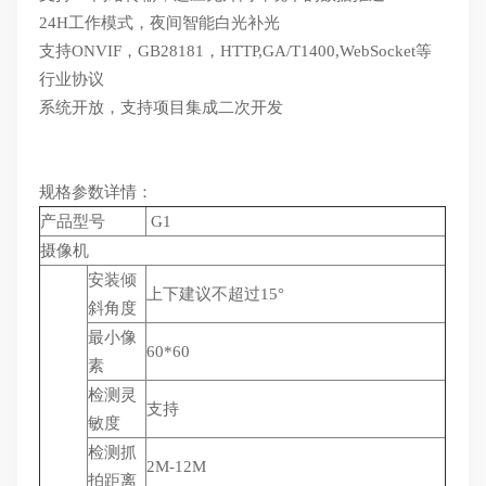
24H工作模式，夜间智能白光补光
支持ONVIF，GB28181，HTTP,GA/T1400,WebSocket等
行业协议
系统开放，支持项目集成二次开发
规格参数详情：
产品型号
G1
摄像机
安装倾
上下建议不超过15°
斜角度
最小像
60*60
素
检测灵
支持
敏度
检测抓
2M-12M
拍距离