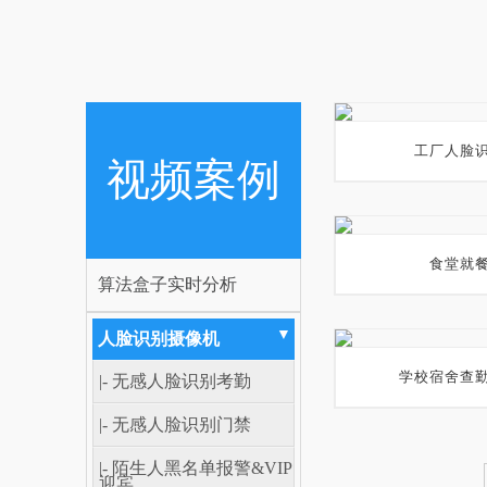
工厂人脸
视频案例
食堂就
算法盒子实时分析
▼
人脸识别摄像机
学校宿舍查
|- 无感人脸识别考勤
|- 无感人脸识别门禁
|- 陌生人黑名单报警&VIP
迎宾