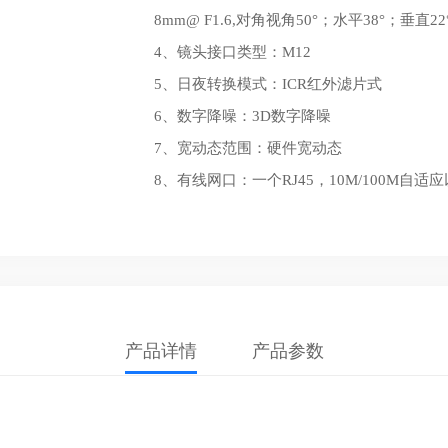
8mm@ F1.6,对角视角50°；水平38°；垂直22
4、镜头接口类型：M12
5、日夜转换模式：ICR红外滤片式
6、数字降噪：3D数字降噪
7、宽动态范围：硬件宽动态
8、有线网口：一个RJ45，10M/100M自适
产品详情
产品参数