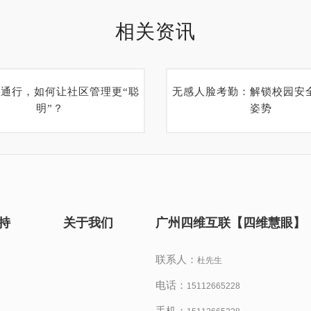
相关资讯
感通行，如何让社区管理更“聪
无感人脸考勤：解锁校园安
明”？
姿势
持
关于我们
广州四维互联【四维慧眼】
联系人：
杜先生
电话：
15112665228
手机：