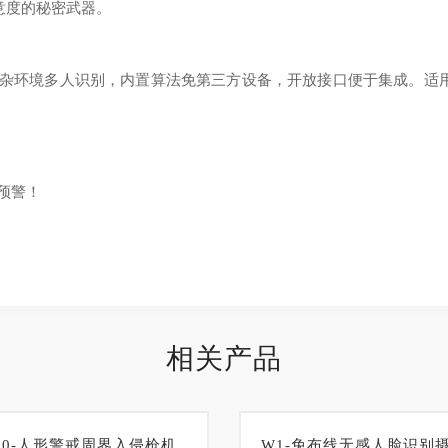
意度的秘密武器。
杂环境多人识别，内置算法免第三方设备，开放接口便于集成。适
预警！
相关产品
I60-人形警戒周界入侵枪机
W1-免布线无感人脸识别