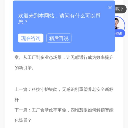
×
持，包括定制化算法训练、私有化部署指导，以及硬
你们是怎么收费的呢？
欢迎来到本网站，请问有什么可以帮
件冗余升级服务，让合作伙伴省心拓展业务边界。
您？
四维慧眼无感摄像机以本地化AI、高兼容接口
现在咨询
稍后再说
与工业级可靠性，为集成商提供“零门槛”智慧升级方
案。从工厂到多业态场景，让无感通行成为效率提升
的新引擎。
上一篇：科技守护银龄，无感识别重塑养老安全新标
杆
下一篇：工厂食堂效率革命，四维慧眼如何解锁智能
化场景？