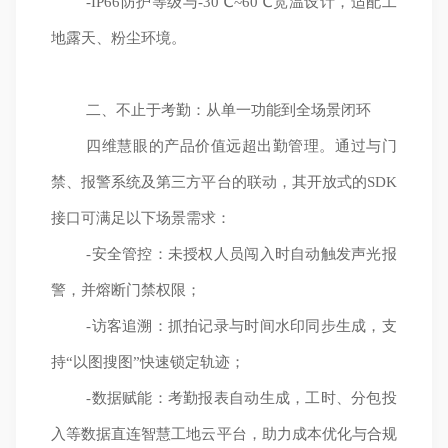
-IP66防护等级与-30℃~60℃宽温设计，适配工
地露天、粉尘环境。
二、不止于考勤：从单一功能到全场景闭环
四维慧眼的产品价值远超出勤管理。通过与门
禁、报警系统及第三方平台的联动，其开放式的SDK
接口可满足以下场景需求：
-安全管控：未授权人员闯入时自动触发声光报
警，并熔断门禁权限；
-访客追溯：抓拍记录与时间水印同步生成，支
持“以图搜图”快速锁定轨迹；
-数据赋能：考勤报表自动生成，工时、分包投
入等数据直连智慧工地云平台，助力成本优化与合规