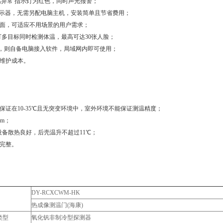
温异常 指示灯为红色，同时声光报警；
显示器，无需另配电脑主机，安装简单且节省费用；
面，可适应不用场景的用户需求；
可多目标同时检测体温，最高可达30张人脸；
录，则自备电脑接入软件，局域网内即可使用；
维护成本。
保证在10-35℃且无突变环境中，室外环境不能保证测温精度；
0m；
设备散热良好，后壳温升不超过11℃；
程完整。
DY-RCXCWM-HK
热成像测温门(海康)
类型
氧化钒非制冷型探测器