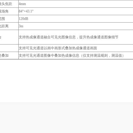
镜头焦距
4mm
视场角
84°×43.1°
范围
120dB
光距离
3m
合
支持热成像通道融合可见光图像信息，提升热成像通道图像细节
支持可见光通道以画中画形式叠加热成像通道画面
息叠加
支持可见光通道图像中叠加热成像信息（仅支持测温规则，测温值）