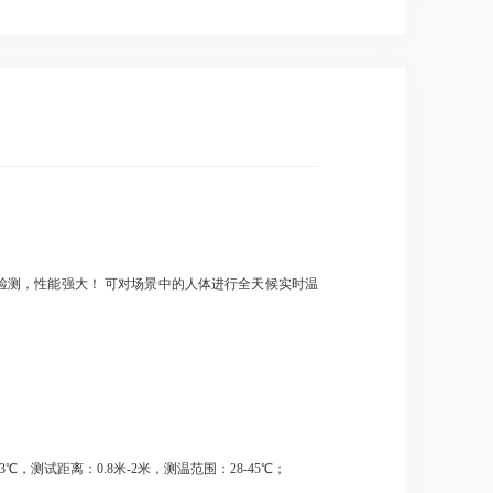
拍检测，性能强大！ 可对场景中的人体进行全天候实时温
。
测试距离：0.8米-2米，测温范围：28-45℃；