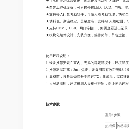
★可实时显示体温数据，体温正常 指示灯为绿色；体
★自带工控机设备，可直接外接LED、LCD、电视、
★支持接入门禁考勤软件，可做人脸考勤管理，功能全
★功耗低、测温稳定、灵敏度高，支持AI 人脸检测，
★支持HDMI、USB、网口等接口，如需查看进出记
★模块化组件设计，安装方便，操作简单，节省运输、
使用环境说明：
1. 设备推荐安装在室内、无风的稳定环境中，环境温度
2. 推荐测温距离：3mm 焦距，设备测温有效距离0.8-2.
3. 集成前，设备后壳温升不超过7℃；集成后，需保证
4. 人员测温时，建议被测人员稍作停留，保证测温过
技术参数
型号/ 参数
热成像
传感器