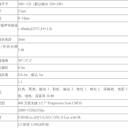
像尺寸
160× 120（默认输出 320×240）
寸
17μm
段
8~14μm
（噪声等效温
≤ 40mk(@25°C,F#=1.0)
镜头焦距
3mm
D（空间分辨
5.48
视场角
50°×37.2°
近摄距
0.3m
温距离
0.8-2m，默认 1m
1.1
白热、黑热、融合 1、彩虹、融合 2、铁红 1、铁红 2、深褐色、色彩 
式
热、绿热、深蓝等 16 种
类型
400 万星光级 1/2.7" Progressive Scan CMOS
2688×1520@25fps
度
0.0018Lux @(F1.6,AGC ON) ,0 Lux with IR
1/3 秒至 1/100,000 秒