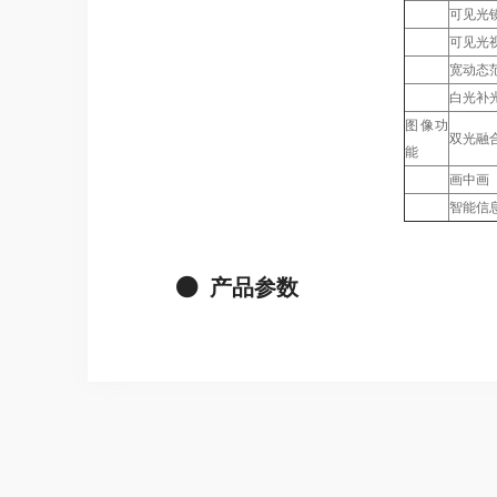
可见光
可见光
宽动态
白光补
图像功
双光融
能
画中画
智能信
产品参数