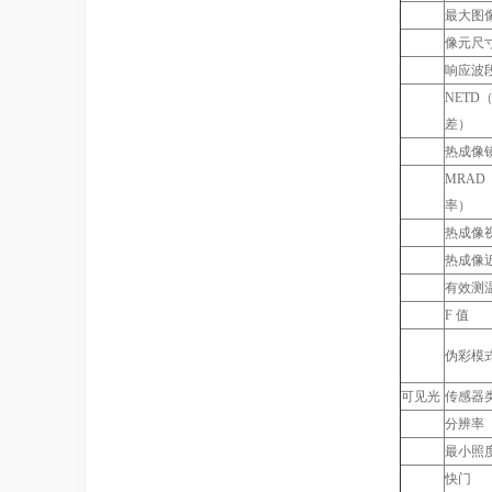
最大图
像元尺
响应波
NETD
差）
热成像
MRA
率）
热成像
热成像
有效测
F 值
伪彩模
可见光
传感器
分辨率
最小照
快门